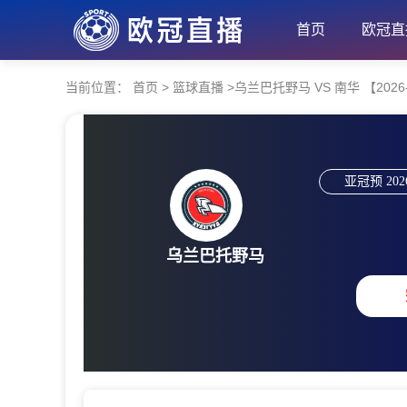
首页
欧冠直
当前位置：
首页
>
篮球直播
>
乌兰巴托野马 VS 南华 【2026-05
亚冠预
202
乌兰巴托野马