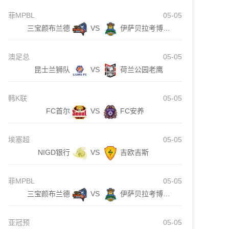
菲MPBL
05-05
三宝颜布兰德
VS
伊萨贝拉考博伊斯
澳足总
05-05
昆士兰狮队
VS
荷兰公园老鹰
韩K联
05-05
FC首尔
VS
FC安养
埃塞超
05-05
NIGD银行
VS
吉欧吉斯
菲MPBL
05-05
三宝颜布兰德
VS
伊萨贝拉考博伊斯
亚冠预
05-05