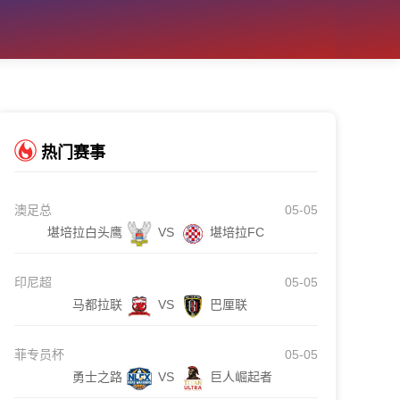
热门赛事
澳足总
05-05
堪培拉白头鹰
VS
堪培拉FC
印尼超
05-05
马都拉联
VS
巴厘联
菲专员杯
05-05
勇士之路
VS
巨人崛起者