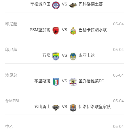
奎松城户田
VS
巴科洛德土蕃
印尼超
05-04
PSM望加锡
VS
巴杨卡拉泗水联
印尼超
05-04
万隆
VS
永亚卡达
澳足总
05-04
布里斯班
VS
圣乔治维莱FC
菲MPBL
05-04
玄山勇士
VS
伊洛伊洛联皇家队
中乙
05-04