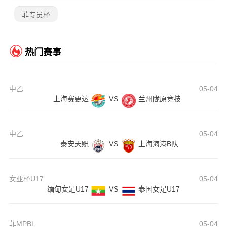
菲专员杯
热门赛事
中乙
05-04
上海赛更达
VS
兰州陇原竞技
中乙
05-04
泰安天贶
VS
上海海港B队
女亚杯U17
05-04
缅甸女足U17
VS
泰国女足U17
菲MPBL
05-04