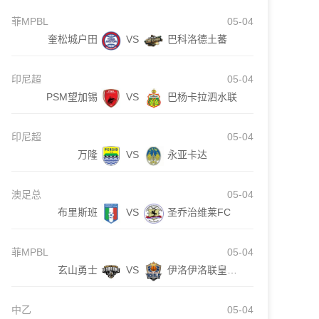
菲MPBL
05-04
奎松城户田
VS
巴科洛德土蕃
印尼超
05-04
PSM望加锡
VS
巴杨卡拉泗水联
印尼超
05-04
万隆
VS
永亚卡达
澳足总
05-04
布里斯班
VS
圣乔治维莱FC
菲MPBL
05-04
玄山勇士
VS
伊洛伊洛联皇家队
中乙
05-04