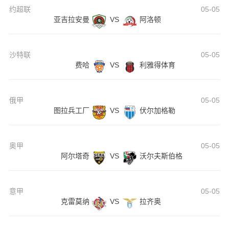
约超联
05-05
亚吉拉安曼
VS
阿洛顿
沙特联
05-05
费哈
VS
利雅得体育
俄甲
05-05
图拉兵工厂
VS
伏尔加格勒
奥甲
05-05
阿尔塔奇
VS
沃尔夫斯伯格
意甲
05-05
克雷莫纳
VS
拉齐奥