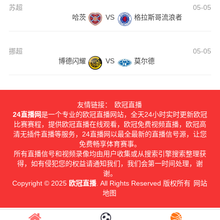
苏超
05-05
哈茨
VS
格拉斯哥流浪者
挪超
05-05
博德闪耀
VS
莫尔德
友情链接：
欧冠直播
24直播网
是一个专业的欧冠直播网站，全天24小时实时更新欧冠
比赛赛程，提供欧冠直播在线观看，欧冠免费视频直播，欧冠高
清无插件直播等服务，24直播网以最全最新的直播信号源，让您
免费畅享体育赛事。
所有直播信号和视频录像均由用户收集或从搜索引擎搜索整理获
得，如有侵犯您的权益请通知我们，我们会第一时间处理，谢
谢。
Copyright © 2025
欧冠直播
. All Rights Reserved 版权所有
网站
地图