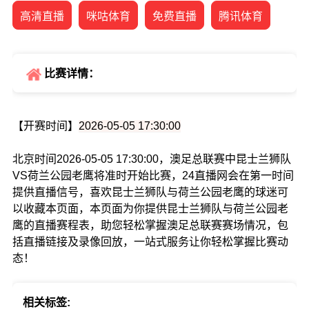
高清直播
咪咕体育
免费直播
腾讯体育
比赛详情：
【开赛时间】
2026-05-05 17:30:00
北京时间2026-05-05 17:30:00，澳足总联赛中昆士兰狮队
VS荷兰公园老鹰将准时开始比赛，24直播网会在第一时间
提供直播信号，喜欢昆士兰狮队与荷兰公园老鹰的球迷可
以收藏本页面，本页面为你提供昆士兰狮队与荷兰公园老
鹰的直播赛程表，助您轻松掌握澳足总联赛赛场情况，包
括直播链接及录像回放，一站式服务让你轻松掌握比赛动
态！
相关标签: