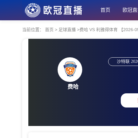
首页
欧冠直
当前位置：
首页
>
足球直播
>
费哈 VS 利雅得体育 【2026-05-
沙特联
202
费哈