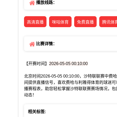
播放线路：
高清直播
咪咕体育
免费直播
腾讯体
比赛详情：
【开赛时间】
2026-05-05 00:10:00
北京时间2026-05-05 00:10:00，沙特联
间提供直播信号，喜欢费哈与利雅得体育的球迷可
播赛程表，助您轻松掌握沙特联联赛赛场情况，包
动态！
相关标签: