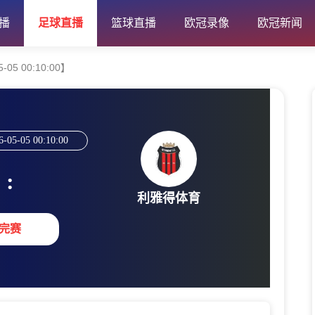
播
足球直播
篮球直播
欧冠录像
欧冠新闻
05 00:10:00】
6-05-05 00:10:00
:
利雅得体育
完赛