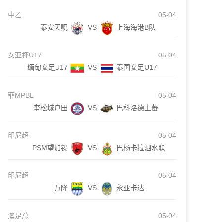
中乙
05-04
泰安天贶
VS
上海海港B队
女亚杯U17
05-04
缅甸女足U17
VS
泰国女足U17
菲MPBL
05-04
奎松城户田
VS
巴科洛德土蕃
印尼超
05-04
PSM望加锡
VS
巴杨卡拉泗水联
印尼超
05-04
万隆
VS
永亚卡达
澳足总
05-04