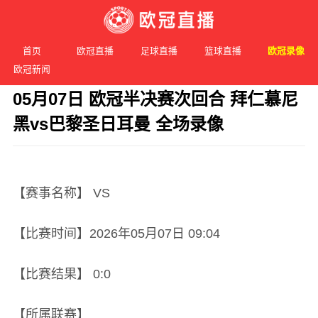
首页
欧冠直播
足球直播
篮球直播
欧冠录像
欧冠新闻
05月07日 欧冠半决赛次回合 拜仁慕尼
黑vs巴黎圣日耳曼 全场录像
发布时间：2026年05月07日 09:04 阅读：
2 次
【赛事名称】 VS
【比赛时间】2026年05月07日 09:04
【比赛结果】 0:0
【所属联赛】