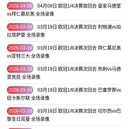
2026-04-08
04月08日 欧冠1/4决赛首回合 皇家马德里
vs拜仁慕尼黑 全场录像
2026-03-19
03月19日 欧冠1/8决赛次回合 利物浦vs加
拉塔萨雷 全场录像
2026-03-19
03月19日 欧冠1/8决赛次回合 拜仁慕尼黑
vs亚特兰大 全场录像
2026-03-19
03月19日 欧冠1/8决赛次回合 热刺vs马德
里竞技 全场录像
2026-03-19
03月19日 欧冠1/8决赛次回合 巴塞罗那vs
纽卡斯尔联 全场录像
2026-03-18
03月18日 欧冠1/8决赛次回合 切尔西vs巴
黎圣日耳曼 全场录像