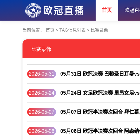
首页
欧冠直
当前位置：
首页
> TAG信息列表 > 比赛录像
比赛录像
2026-05-31
05月31日 欧冠决赛 巴黎圣日耳曼v
2026-05-24
05月24日 女足欧冠决赛 里昂女足
2026-05-07
05月07日 欧冠半决赛次回合 拜仁
2026-05-06
05月06日 欧冠半决赛次回合 阿森