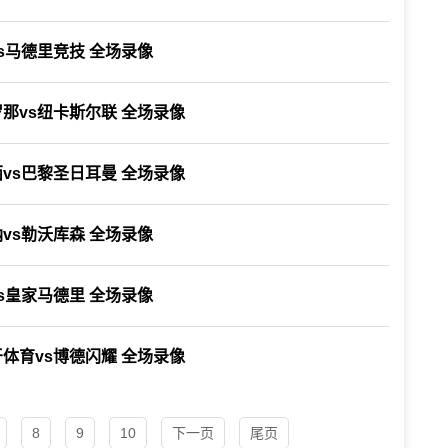
vs马德里竞技 全场录像
塞罗那vs纽卡斯尔联 全场录像
尔西vs巴黎圣日耳曼 全场录像
纳vs勒沃库森 全场录像
vs皇家马德里 全场录像
萄牙体育vs博德闪耀 全场录像
8
9
10
下一页
尾页