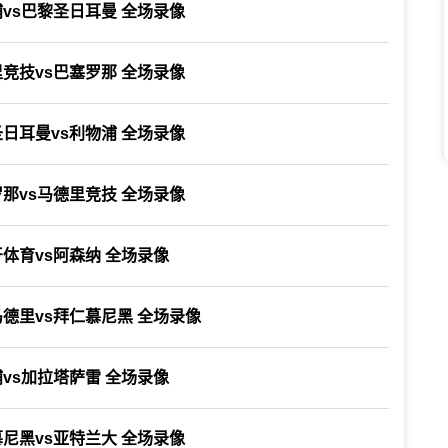
物浦vs巴黎圣日耳曼 全场录像
德里竞技vs巴塞罗那 全场录像
黎圣日耳曼vs利物浦 全场录像
塞罗那vs马德里竞技 全场录像
萄牙体育vs阿森纳 全场录像
家马德里vs拜仁慕尼黑 全场录像
物浦vs加拉塔萨雷 全场录像
仁慕尼黑vs亚特兰大 全场录像