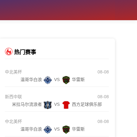
热门赛事
中北美杯
08-08
温哥华白浪
VS
华雷斯
新西中联
08-08
米拉马尔流浪者
VS
西方足球俱乐部
中北美杯
08-08
温哥华白浪
VS
华雷斯