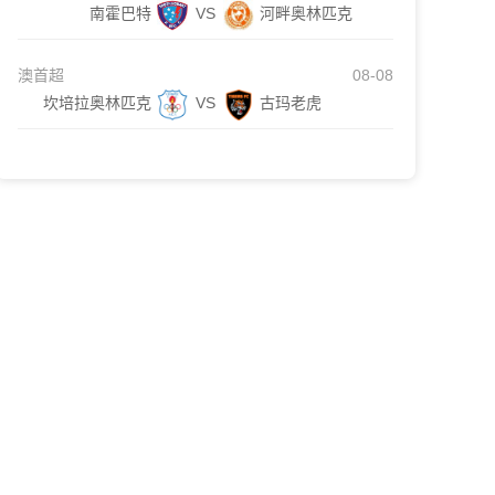
南霍巴特
VS
河畔奥林匹克
澳首超
08-08
坎培拉奥林匹克
VS
古玛老虎