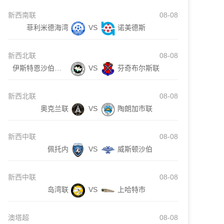
新西南联
08-08
菲利米德海湾
VS
诺美德斯
新西北联
08-08
伊斯特恩沙伯奥克兰
VS
芬奇布尔斯联
新西北联
08-08
奥克兰联
VS
陶朗加市联
新西中联
08-08
佩托内
VS
威斯顿沙伯
新西中联
08-08
岛湾联
VS
上哈特市
澳塔超
08-08