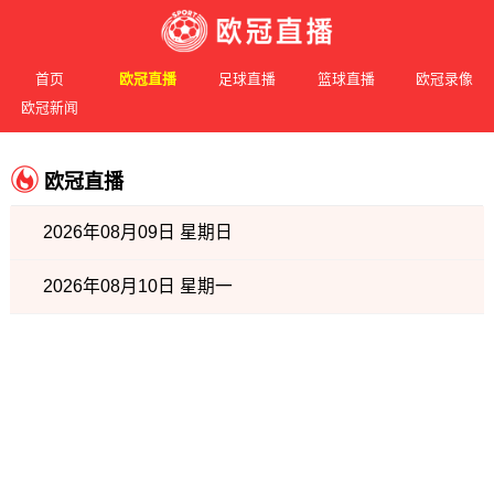
首页
欧冠直播
足球直播
篮球直播
欧冠录像
欧冠新闻
欧冠直播
2026年08月09日 星期日
2026年08月10日 星期一