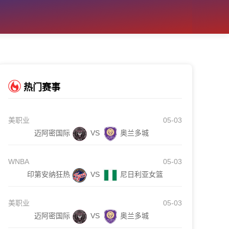
热门赛事
美职业
05-03
迈阿密国际
VS
奥兰多城
WNBA
05-03
印第安纳狂热
VS
尼日利亚女篮
美职业
05-03
迈阿密国际
VS
奥兰多城