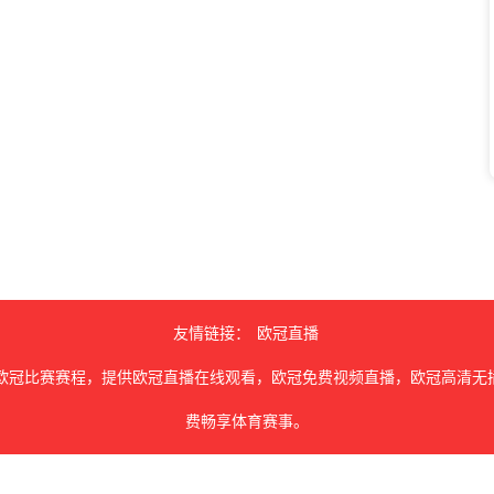
友情链接：
欧冠直播
欧冠比赛赛程，提供欧冠直播在线观看，欧冠免费视频直播，欧冠高清无
费畅享体育赛事。
由用户收集或从搜索引擎搜索整理获得，如有侵犯您的权益请通知我们，