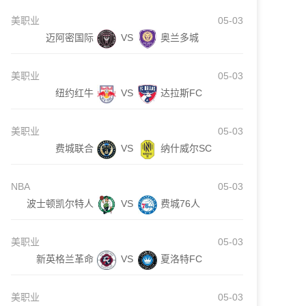
美职业
05-03
迈阿密国际
VS
奥兰多城
美职业
05-03
纽约红牛
VS
达拉斯FC
美职业
05-03
费城联合
VS
纳什威尔SC
NBA
05-03
波士顿凯尔特人
VS
费城76人
美职业
05-03
新英格兰革命
VS
夏洛特FC
美职业
05-03