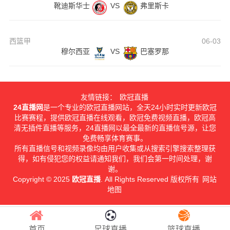
靴迪斯华士
VS
弗里斯卡
西篮甲
06-03
穆尔西亚
VS
巴塞罗那
友情链接：
欧冠直播
24直播网
是一个专业的欧冠直播网站，全天24小时实时更新欧冠
比赛赛程，提供欧冠直播在线观看，欧冠免费视频直播，欧冠高
清无插件直播等服务，24直播网以最全最新的直播信号源，让您
免费畅享体育赛事。
所有直播信号和视频录像均由用户收集或从搜索引擎搜索整理获
得，如有侵犯您的权益请通知我们，我们会第一时间处理，谢
谢。
Copyright © 2025
欧冠直播
. All Rights Reserved 版权所有
网站
地图
首页
足球直播
篮球直播