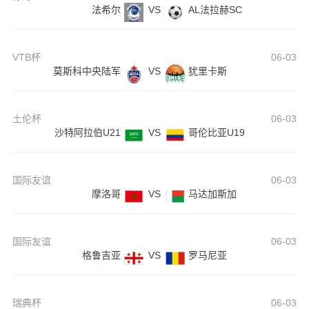
法希尔
VS
AL法拉赫SC
VTB杯
06-03
莫斯科中央陆军
VS
犹里卡斯
土伦杯
06-03
沙特阿拉伯U21
VS
哥伦比亚U19
国际友谊
06-03
摩洛哥
VS
马达加斯加
国际友谊
06-03
格鲁吉亚
VS
罗马尼亚
瑞典杯
06-03