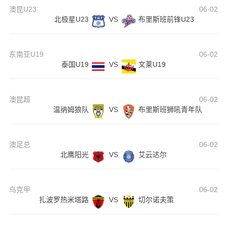
澳昆U23
06-02
北极星U23
VS
布里斯班前锋U23
东南亚U19
06-02
泰国U19
VS
文莱U19
澳昆超
06-02
温纳姆狼队
VS
布里斯班狮吼青年队
澳足总
06-02
北鹰阳光
VS
艾云达尔
乌克甲
06-02
扎波罗热米塔路
VS
切尔诺夫策