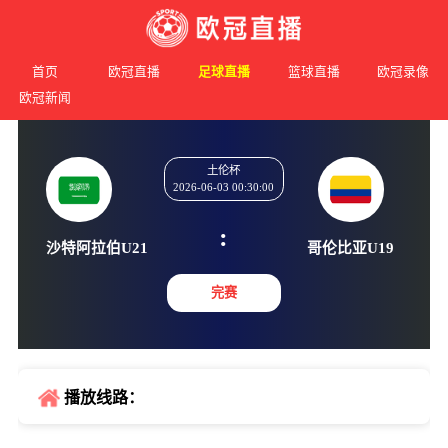
首页
欧冠直播
足球直播
篮球直播
欧冠录像
欧冠新闻
土伦杯
2026-06-03 00:30:00
:
沙特阿拉伯U21
哥伦比亚
完赛
播放线路：