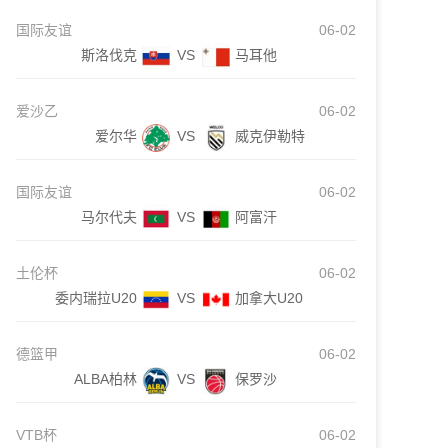
国际友谊
06-02
斯洛伐克
VS
马耳他
爱沙乙
06-02
爱尔华
VS
威克伊勒特
国际友谊
06-02
马尔代夫
VS
阿富汗
土伦杯
06-02
委内瑞拉U20
VS
加拿大U20
德篮甲
06-02
ALBA柏林
VS
保罗沙
VTB杯
06-02