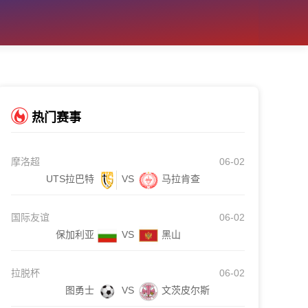
热门赛事
摩洛超
06-02
UTS拉巴特
VS
马拉肯查
国际友谊
06-02
保加利亚
VS
黑山
拉脱杯
06-02
图勇士
VS
文茨皮尔斯