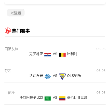
以篮超
热门赛事
国际友谊
06-03
克罗地亚
VS
比利时
芬乙
06-03
洛瓦涅米
VS
OLS奥陆
土伦杯
06-03
沙特阿拉伯U23
VS
哥伦比亚U19