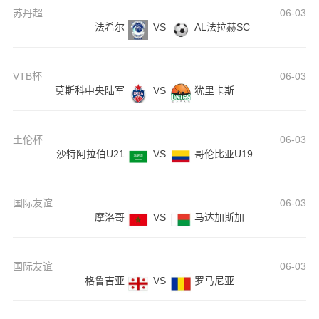
苏丹超
06-03
法希尔
VS
AL法拉赫SC
VTB杯
06-03
莫斯科中央陆军
VS
犹里卡斯
土伦杯
06-03
沙特阿拉伯U21
VS
哥伦比亚U19
国际友谊
06-03
摩洛哥
VS
马达加斯加
国际友谊
06-03
格鲁吉亚
VS
罗马尼亚