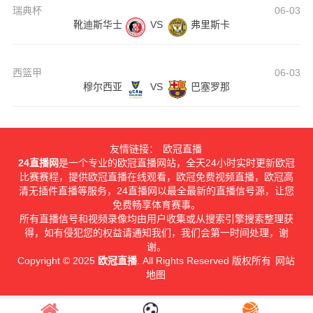
瑞典杯
06-03
靴迪斯华士
VS
弗里斯卡
西篮甲
06-03
穆尔西亚
VS
巴塞罗那
友情链接：
欧冠直播
24直播网
是一个专业的欧冠直播网站，全天24小时实时更新欧冠
比赛赛程，提供欧冠直播在线观看，欧冠免费视频直播，欧冠高
清无插件直播等服务，24直播网以最全最新的直播信号源，让您
免费畅享体育赛事。
所有直播信号和视频录像均由用户收集或从搜索引擎搜索整理获
得，如有侵犯您的权益请通知我们，我们会第一时间处理，谢
谢。
Copyright © 2025
欧冠直播
. All Rights Reserved 版权所有
网站
地图