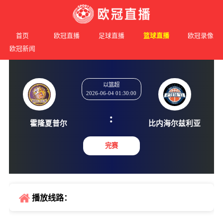
首页
欧冠直播
足球直播
篮球直播
欧冠录像
欧冠新闻
以篮超
2026-06-04 01:30:00
:
霍隆夏普尔
比内海尔
完赛
播放线路：