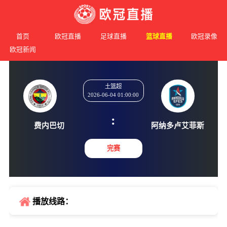
首页
欧冠直播
足球直播
篮球直播
欧冠录像
欧冠新闻
土篮超
2026-06-04 01:00:00
:
费内巴切
阿纳多卢
完赛
播放线路：