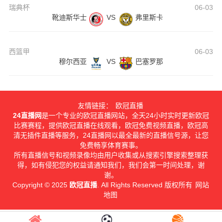
瑞典杯
06-03
靴迪斯华士
VS
弗里斯卡
西篮甲
06-03
穆尔西亚
VS
巴塞罗那
友情链接：
欧冠直播
24直播网
是一个专业的欧冠直播网站，全天24小时实时更新欧冠
比赛赛程，提供欧冠直播在线观看，欧冠免费视频直播，欧冠高
清无插件直播等服务，24直播网以最全最新的直播信号源，让您
免费畅享体育赛事。
所有直播信号和视频录像均由用户收集或从搜索引擎搜索整理获
得，如有侵犯您的权益请通知我们，我们会第一时间处理，谢
谢。
Copyright © 2025
欧冠直播
. All Rights Reserved 版权所有
网站
地图