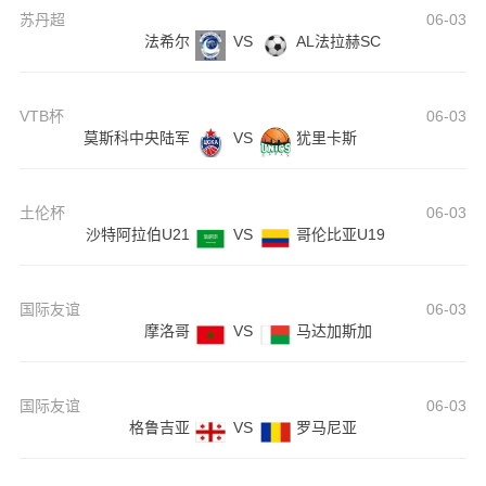
苏丹超
06-03
法希尔
VS
AL法拉赫SC
VTB杯
06-03
莫斯科中央陆军
VS
犹里卡斯
土伦杯
06-03
沙特阿拉伯U21
VS
哥伦比亚U19
国际友谊
06-03
摩洛哥
VS
马达加斯加
国际友谊
06-03
格鲁吉亚
VS
罗马尼亚