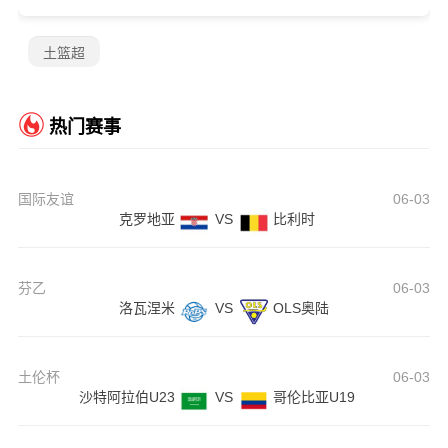
土篮超
热门赛事
国际友谊
06-03
克罗地亚
VS
比利时
芬乙
06-03
洛瓦涅米
VS
OLS奥陆
土伦杯
06-03
沙特阿拉伯U23
VS
哥伦比亚U19