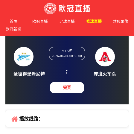
首页
欧冠直播
足球直播
篮球直播
欧冠录像
欧冠新闻
VTB杯
2026-06-04 00:30:00
:
圣彼得堡泽尼特
库班火
完赛
播放线路：