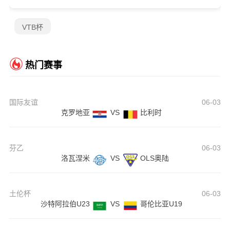
VTB杯
热门赛事
国际友谊
06-03
克罗地亚
VS
比利时
芬乙
06-03
洛瓦涅米
VS
OLS奥陆
土伦杯
06-03
沙特阿拉伯U23
VS
哥伦比亚U19