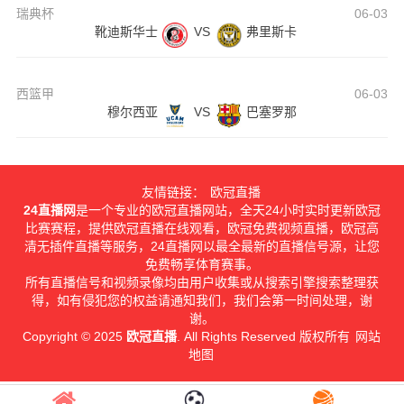
瑞典杯
06-03
靴迪斯华士
VS
弗里斯卡
西篮甲
06-03
穆尔西亚
VS
巴塞罗那
友情链接：
欧冠直播
24直播网
是一个专业的欧冠直播网站，全天24小时实时更新欧冠
比赛赛程，提供欧冠直播在线观看，欧冠免费视频直播，欧冠高
清无插件直播等服务，24直播网以最全最新的直播信号源，让您
免费畅享体育赛事。
所有直播信号和视频录像均由用户收集或从搜索引擎搜索整理获
得，如有侵犯您的权益请通知我们，我们会第一时间处理，谢
谢。
Copyright © 2025
欧冠直播
. All Rights Reserved 版权所有
网站
地图