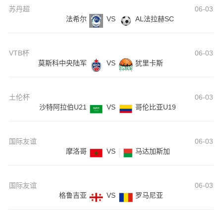
苏丹超
06-03
法希尔
VS
AL法拉赫SC
VTB杯
06-03
莫斯科中央陆军
VS
犹里卡斯
土伦杯
06-03
沙特阿拉伯U21
VS
哥伦比亚U19
国际友谊
06-03
摩洛哥
VS
马达加斯加
国际友谊
06-03
格鲁吉亚
VS
罗马尼亚