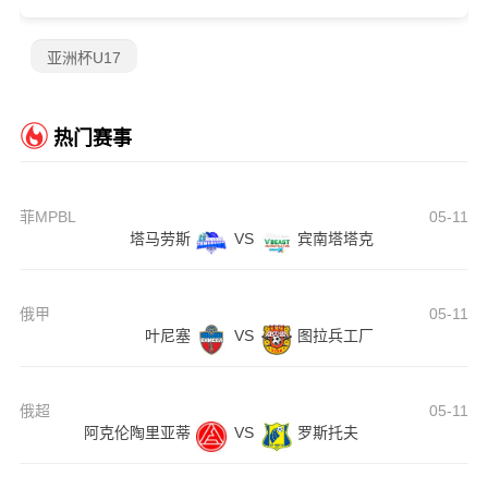
亚洲杯U17
热门赛事
菲MPBL
05-11
塔马劳斯
VS
宾南塔塔克
俄甲
05-11
叶尼塞
VS
图拉兵工厂
俄超
05-11
阿克伦陶里亚蒂
VS
罗斯托夫