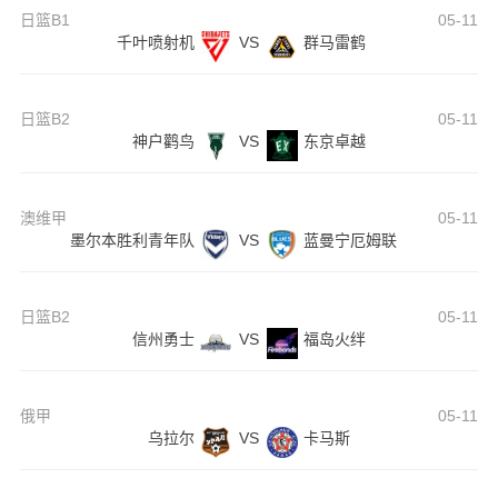
日篮B1
05-11
千叶喷射机
VS
群马雷鹤
日篮B2
05-11
神户鹳鸟
VS
东京卓越
澳维甲
05-11
墨尔本胜利青年队
VS
蓝曼宁厄姆联
日篮B2
05-11
信州勇士
VS
福岛火绊
俄甲
05-11
乌拉尔
VS
卡马斯