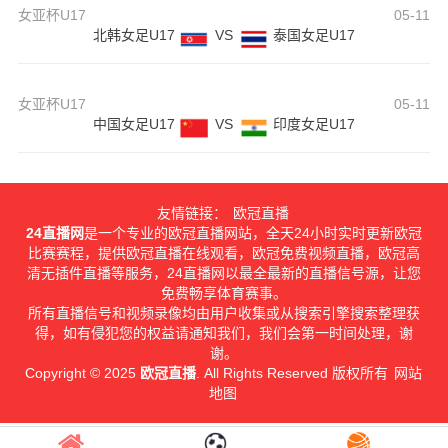
女亚杯U17
05-11
北韩女足U17
VS
泰国女足U17
女亚杯U17
05-11
中国女足U17
VS
印度女足U17
友情链接：
欧冠直播
24直播网
是一个专业的欧冠直播网站，全天24小时实时更新欧冠
比赛赛程，提供欧冠直播在线观看，欧冠免费视频直播，欧冠高
清无插件直播等服务，24直播网以最全最新的直播信号源，让您
免费畅享体育赛事。
所有直播信号和视频录像均由用户收集或从搜索引擎搜索整理获
得，如有侵犯您的权益请通知我们，我们会第一时间处理，谢
谢。
Copyright © 2025
欧冠直播
. All Rights Reserved 版权所有
网站
地图