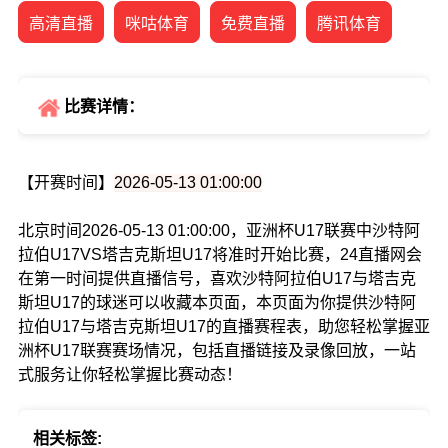
高清直播
咪咕体育
免费直播
腾讯体育
比赛详情：
【开赛时间】
2026-05-13 01:00:00
北京时间2026-05-13 01:00:00，亚洲杯U17联赛中沙特阿
拉伯U17VS塔吉克斯坦U17将准时开始比赛，24直播网会
在第一时间提供直播信号，喜欢沙特阿拉伯U17与塔吉克
斯坦U17的球迷可以收藏本页面，本页面为你提供沙特阿
拉伯U17与塔吉克斯坦U17的直播赛程表，助您轻松掌握亚
洲杯U17联赛赛场情况，包括直播链接及录像回放，一站
式服务让你轻松掌握比赛动态！
相关标签: