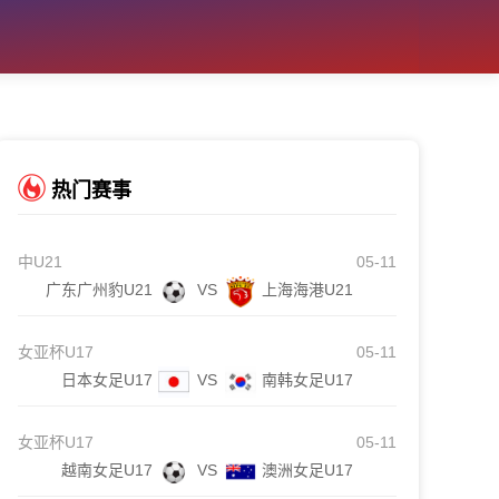
热门赛事
中U21
05-11
广东广州豹U21
VS
上海海港U21
女亚杯U17
05-11
日本女足U17
VS
南韩女足U17
女亚杯U17
05-11
越南女足U17
VS
澳洲女足U17