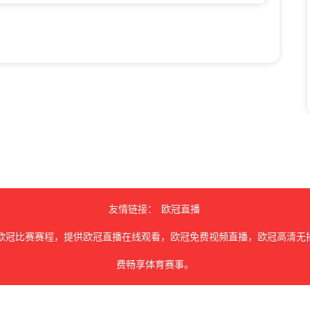
友情链接：
欧冠直播
欧冠比赛赛程，提供欧冠直播在线观看，欧冠免费视频直播，欧冠高清无
费畅享体育赛事。
由用户收集或从搜索引擎搜索整理获得，如有侵犯您的权益请通知我们，