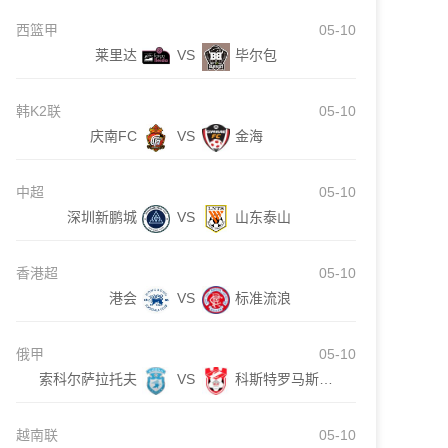
西篮甲
05-10
莱里达
VS
毕尔包
韩K2联
05-10
庆南FC
VS
金海
中超
05-10
深圳新鹏城
VS
山东泰山
香港超
05-10
港会
VS
标准流浪
俄甲
05-10
索科尔萨拉托夫
VS
科斯特罗马斯巴达
越南联
05-10