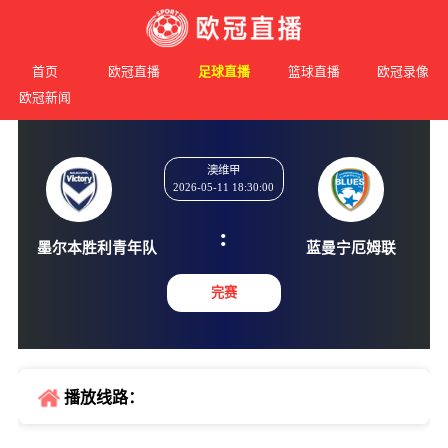
首页
欧冠直播
足球直播
篮球直播
欧冠录像
欧冠新闻
澳维甲
2026-05-11 18:30:00
:
墨尔本胜利青年队
蓝曼宁厄
完赛
播放线路：