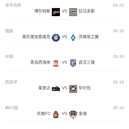
菲专员杯
05-10
博尔特斯
VS
拉马多斯
俄超
05-10
奥伦堡加索维克
VS
苏维埃之翼
中超
05-10
青岛西海岸
VS
武汉三镇
西篮甲
05-10
莱里达
VS
毕尔包
韩K2联
05-10
庆南FC
VS
金海