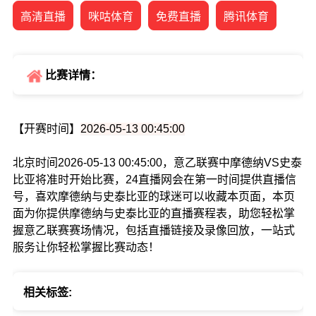
高清直播
咪咕体育
免费直播
腾讯体育
比赛详情：
【开赛时间】
2026-05-13 00:45:00
北京时间2026-05-13 00:45:00，意乙联赛中摩德纳VS史泰
比亚将准时开始比赛，24直播网会在第一时间提供直播信
号，喜欢摩德纳与史泰比亚的球迷可以收藏本页面，本页
面为你提供摩德纳与史泰比亚的直播赛程表，助您轻松掌
握意乙联赛赛场情况，包括直播链接及录像回放，一站式
服务让你轻松掌握比赛动态！
相关标签: