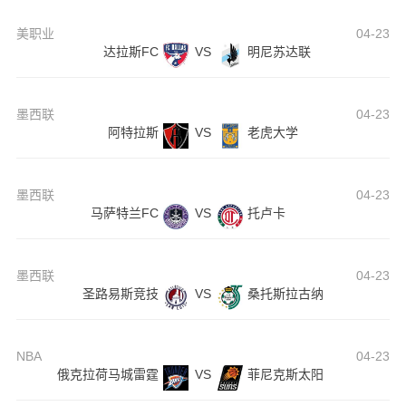
美职业
04-23
达拉斯FC
VS
明尼苏达联
墨西联
04-23
阿特拉斯
VS
老虎大学
墨西联
04-23
马萨特兰FC
VS
托卢卡
墨西联
04-23
圣路易斯竞技
VS
桑托斯拉古纳
NBA
04-23
俄克拉荷马城雷霆
VS
菲尼克斯太阳