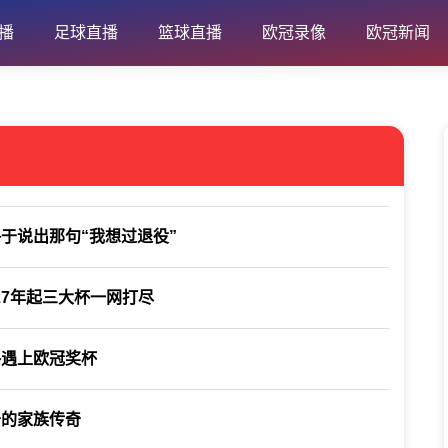
播
足球直播
篮球直播
欧冠录像
欧冠新闻
于说出那句“我想过退役”
027年起三大杯一网打尽
酪遇上欧冠奖杯
奇的家族传奇