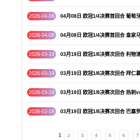
2026-04-08
04月08日 欧冠1/4决赛首回合 葡
2026-04-08
04月08日 欧冠1/4决赛首回合 皇
2026-03-19
03月19日 欧冠1/8决赛次回合 利
2026-03-19
03月19日 欧冠1/8决赛次回合 拜
2026-03-19
03月19日 欧冠1/8决赛次回合 热刺
2026-03-19
03月19日 欧冠1/8决赛次回合 巴
1
2
3
4
5
6
7