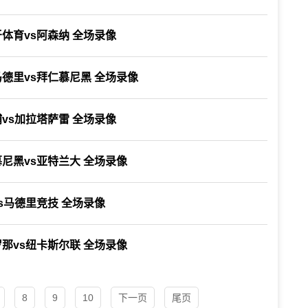
萄牙体育vs阿森纳 全场录像
家马德里vs拜仁慕尼黑 全场录像
物浦vs加拉塔萨雷 全场录像
仁慕尼黑vs亚特兰大 全场录像
vs马德里竞技 全场录像
塞罗那vs纽卡斯尔联 全场录像
8
9
10
下一页
尾页