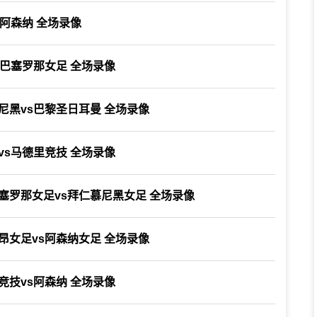
s阿森纳 全场录像
vs巴塞罗那女足 全场录像
慕尼黑vs巴黎圣日耳曼 全场录像
纳vs马德里竞技 全场录像
巴塞罗那女足vs拜仁慕尼黑女足 全场录像
里昂女足vs阿森纳女足 全场录像
里竞技vs阿森纳 全场录像