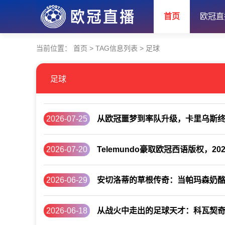
首页
欧冠直
当前位置：
首页
> TAG信息列表 > 足球
足球
2026-07-25
从欧冠噩梦到率队升级，卡里乌斯终
2026-07-20
Telemundo豪取欧冠西语版权，2
2026-06-29
安切洛蒂的草根传奇：当帕玛森奶
2026-06-18
从战火中走出的足球天才：科瓦契