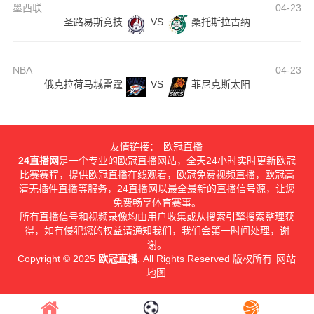
墨西联
04-23
圣路易斯竞技
VS
桑托斯拉古纳
NBA
04-23
俄克拉荷马城雷霆
VS
菲尼克斯太阳
友情链接：
欧冠直播
24直播网
是一个专业的欧冠直播网站，全天24小时实时更新欧冠
比赛赛程，提供欧冠直播在线观看，欧冠免费视频直播，欧冠高
清无插件直播等服务，24直播网以最全最新的直播信号源，让您
免费畅享体育赛事。
所有直播信号和视频录像均由用户收集或从搜索引擎搜索整理获
得，如有侵犯您的权益请通知我们，我们会第一时间处理，谢
谢。
Copyright © 2025
欧冠直播
. All Rights Reserved 版权所有
网站
地图