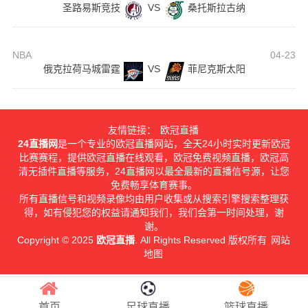
圣路易斯竞技
VS
桑托斯拉古纳
NBA
04-23
俄克拉荷马城雷霆
VS
菲尼克斯太阳
友情链接：
欧冠直播
24直播网
是一个专业的欧冠直播网站，全天24小时实时更新欧冠
比赛赛程，提供欧冠直播在线观看，欧冠免费视频直播，欧冠高
清无插件直播等服务，24直播网以最全最新的直播信号源，让您
免费畅享体育赛事。
所有直播信号和视频录像均由用户收集或从搜索引擎搜索整理获
得，如有侵犯您的权益请通知我们，我们会第一时间处理，谢
谢。
Copyright © 2025
欧冠直播
. All Rights Reserved 版权所有
网站
地图
首页
足球直播
篮球直播