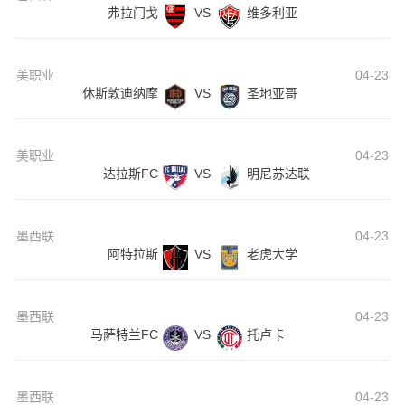
弗拉门戈
VS
维多利亚
美职业
04-23
休斯敦迪纳摩
VS
圣地亚哥
美职业
04-23
达拉斯FC
VS
明尼苏达联
墨西联
04-23
阿特拉斯
VS
老虎大学
墨西联
04-23
马萨特兰FC
VS
托卢卡
墨西联
04-23