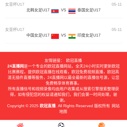
女亚杯U17
05-11
北韩女足U17
VS
泰国女足U17
女亚杯U17
05-11
中国女足U17
VS
印度女足U17
友情链接：
欧冠直播
24直播网
是一个专业的欧冠直播网站，全天24小时实时更新欧冠
比赛赛程，提供欧冠直播在线观看，欧冠免费视频直播，欧冠高
清无插件直播等服务，24直播网以最全最新的直播信号源，让您
免费畅享体育赛事。
所有直播信号和视频录像均由用户收集或从搜索引擎搜索整理获
得，如有侵犯您的权益请通知我们，我们会第一时间处理，谢
谢。
Copyright © 2025
欧冠直播
. All Rights Reserved 版权所有
网站
地图