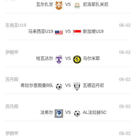
瓦尔扎甘
VS
尼洛耶扎米尼
东南亚U19
06-02
马来西亚U19
VS
新加坡U19
伊朗甲
06-02
哈瓦达尔
VS
乌尔米耶
苏丹超
06-02
希拉尔恩图曼B队
VS
瓦德迈丹尼
苏丹超
06-02
法希尔
VS
AL法拉赫SC
伊朗甲
06-02