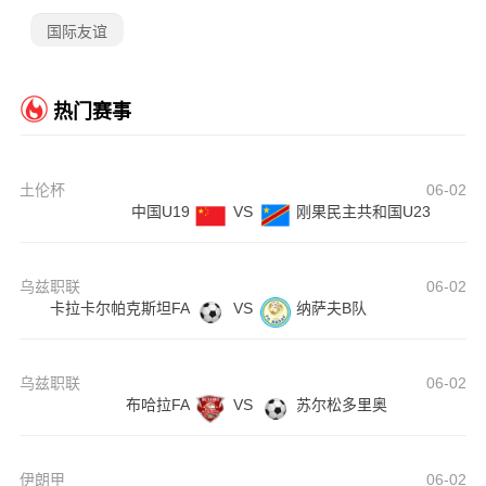
国际友谊
热门赛事
土伦杯
06-02
中国U19
VS
刚果民主共和国U23
乌兹职联
06-02
卡拉卡尔帕克斯坦FA
VS
纳萨夫B队
乌兹职联
06-02
布哈拉FA
VS
苏尔松多里奥
伊朗甲
06-02