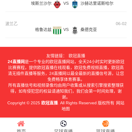
埃斯兰沙尔
VS
沙赫达里诺斯哈尔
波兰乙
06-02
格鲁达兹
VS
桑德克亚
友情链接：
欧冠直播
24直播网
是一个专业的欧冠直播网站，全天24小时实时更新欧冠
比赛赛程，提供欧冠直播在线观看，欧冠免费视频直播，欧冠高
清无插件直播等服务，24直播网以最全最新的直播信号源，让您
免费畅享体育赛事。
所有直播信号和视频录像均由用户收集或从搜索引擎搜索整理获
得，如有侵犯您的权益请通知我们，我们会第一时间处理，谢
谢。
Copyright © 2025
欧冠直播
. All Rights Reserved 版权所有
网站
地图
首页
足球直播
篮球直播