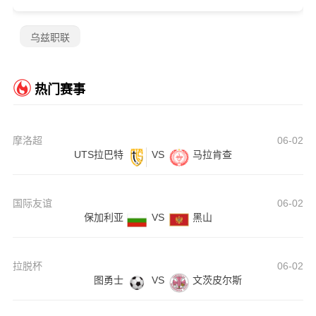
乌兹职联
热门赛事
摩洛超
06-02
UTS拉巴特
VS
马拉肯查
国际友谊
06-02
保加利亚
VS
黑山
拉脱杯
06-02
图勇士
VS
文茨皮尔斯