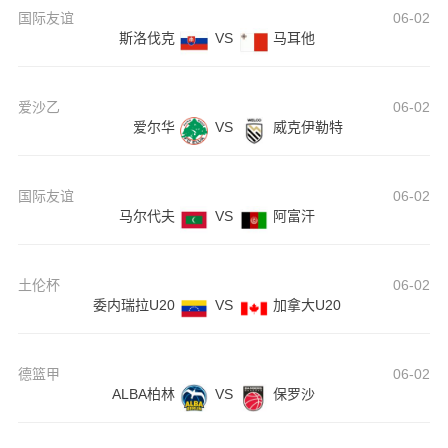
国际友谊
06-02
斯洛伐克
VS
马耳他
爱沙乙
06-02
爱尔华
VS
威克伊勒特
国际友谊
06-02
马尔代夫
VS
阿富汗
土伦杯
06-02
委内瑞拉U20
VS
加拿大U20
德篮甲
06-02
ALBA柏林
VS
保罗沙