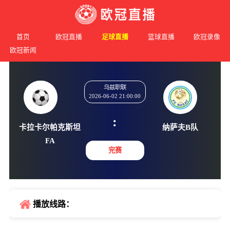
首页
欧冠直播
足球直播
篮球直播
欧冠录像
欧冠新闻
乌兹职联
2026-06-02 21:00:00
:
卡拉卡尔帕克斯坦
纳萨夫
FA
完赛
播放线路：