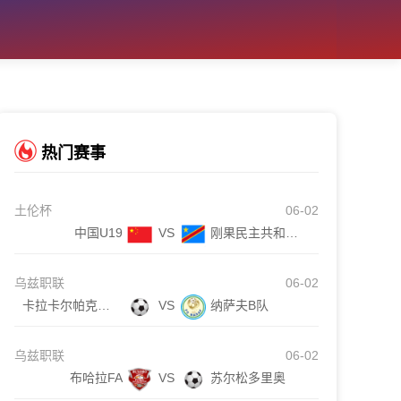
热门赛事
土伦杯
06-02
中国U19
VS
刚果民主共和国U23
乌兹职联
06-02
卡拉卡尔帕克斯坦FA
VS
纳萨夫B队
乌兹职联
06-02
布哈拉FA
VS
苏尔松多里奥