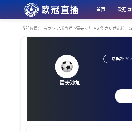
首页
欧冠直
当前位置：
首页
>
足球直播
>
霍夫沙加 VS 华克斯乔诺拉 【2026
瑞典杯
202
霍夫沙加