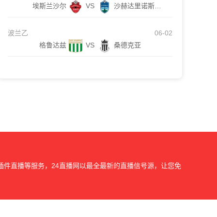
埃斯兰沙尔
VS
沙赫达里诺斯哈尔
波兰乙
06-02
格鲁达兹
VS
桑德克亚
插件直播等服务，24直播网以最全最新的直播信号源，让您免
我们会第一时间处理，谢谢。