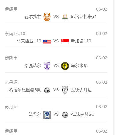
伊朗甲
06-02
瓦尔扎甘
VS
尼洛耶扎米尼
东南亚U19
06-02
马来西亚U19
VS
新加坡U19
伊朗甲
06-02
哈瓦达尔
VS
乌尔米耶
苏丹超
06-02
希拉尔恩图曼B队
VS
瓦德迈丹尼
苏丹超
06-02
法希尔
VS
AL法拉赫SC
伊朗甲
06-02