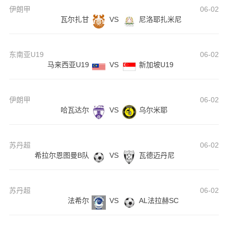
伊朗甲
06-02
瓦尔扎甘
VS
尼洛耶扎米尼
东南亚U19
06-02
马来西亚U19
VS
新加坡U19
伊朗甲
06-02
哈瓦达尔
VS
乌尔米耶
苏丹超
06-02
希拉尔恩图曼B队
VS
瓦德迈丹尼
苏丹超
06-02
法希尔
VS
AL法拉赫SC