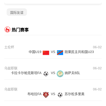
国际友谊
热门赛事
土伦杯
06-02
中国U19
VS
刚果民主共和国U23
乌兹职联
06-02
卡拉卡尔帕克斯坦FA
VS
纳萨夫B队
乌兹职联
06-02
布哈拉FA
VS
苏尔松多里奥