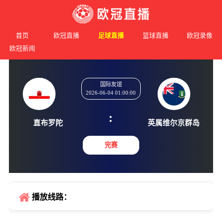
首页
欧冠直播
足球直播
篮球直播
欧冠录像
欧冠新闻
国际友谊
2026-06-04 01:00:00
:
直布罗陀
英属维尔
完赛
播放线路：