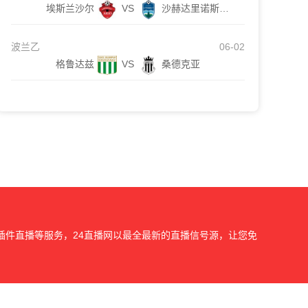
埃斯兰沙尔
VS
沙赫达里诺斯哈尔
波兰乙
06-02
格鲁达兹
VS
桑德克亚
插件直播等服务，24直播网以最全最新的直播信号源，让您免
我们会第一时间处理，谢谢。