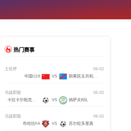
热门赛事
土伦杯
06-02
中国U19
VS
刚果民主共和国U23
乌兹职联
06-02
卡拉卡尔帕克斯坦FA
VS
纳萨夫B队
乌兹职联
06-02
布哈拉FA
VS
苏尔松多里奥