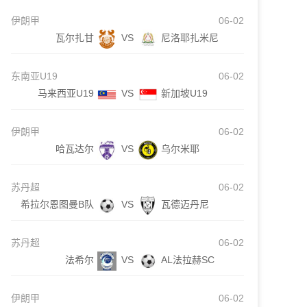
伊朗甲
06-02
瓦尔扎甘
VS
尼洛耶扎米尼
东南亚U19
06-02
马来西亚U19
VS
新加坡U19
伊朗甲
06-02
哈瓦达尔
VS
乌尔米耶
苏丹超
06-02
希拉尔恩图曼B队
VS
瓦德迈丹尼
苏丹超
06-02
法希尔
VS
AL法拉赫SC
伊朗甲
06-02