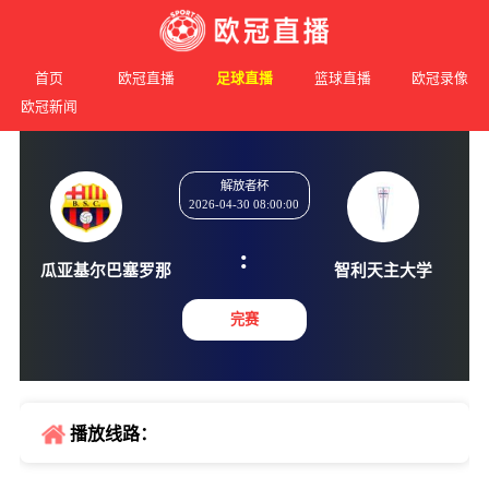
首页
欧冠直播
足球直播
篮球直播
欧冠录像
欧冠新闻
解放者杯
2026-04-30 08:00:00
:
瓜亚基尔巴塞罗那
智利天主
完赛
播放线路：