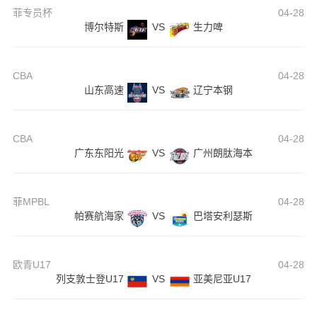
菲专员杯
04-28
博尔特斯
VS
生力啤
CBA
04-28
山东高速
VS
辽宁本钢
CBA
04-28
广东东阳光
VS
广州朗肽海本
菲MPBL
04-28
帕赛航海家
VS
巴塔安利瑟斯
欧青U17
04-28
列支敦士登U17
VS
亚美尼亚U17