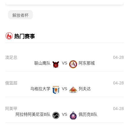
解放者杯
热门赛事
澳足总
04-28
联山鹰队
VS
阿东那城
俄篮超
04-28
乌格拉大学
VS
列夫达
阿美甲
04-28
阿拉特阿美尼亚B队
VS
佩历克B队