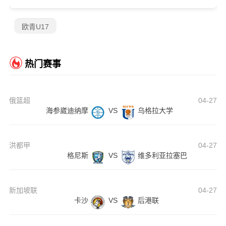
欧青U17
热门赛事
俄篮超
04-27
海参崴迪纳摩
VS
乌格拉大学
洪都甲
04-27
格尼斯
VS
维多利亚拉塞巴
新加坡联
04-27
卡沙
VS
后港联