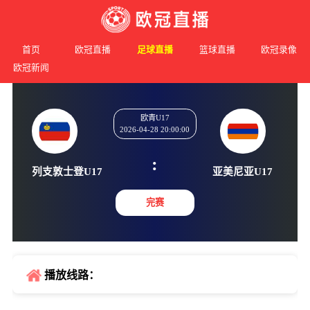
首页
欧冠直播
足球直播
篮球直播
欧冠录像
欧冠新闻
欧青U17
2026-04-28 20:00:00
:
列支敦士登U17
亚美尼亚
完赛
播放线路：