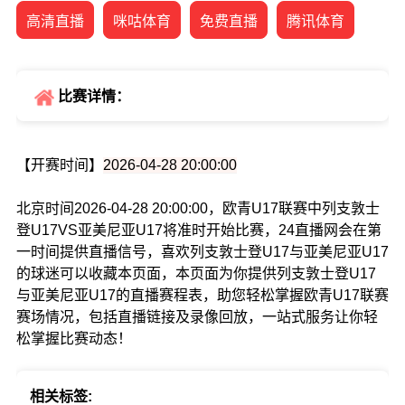
高清直播
咪咕体育
免费直播
腾讯体育
比赛详情：
【开赛时间】
2026-04-28 20:00:00
北京时间2026-04-28 20:00:00，欧青U17联赛中列支敦士
登U17VS亚美尼亚U17将准时开始比赛，24直播网会在第
一时间提供直播信号，喜欢列支敦士登U17与亚美尼亚U17
的球迷可以收藏本页面，本页面为你提供列支敦士登U17
与亚美尼亚U17的直播赛程表，助您轻松掌握欧青U17联赛
赛场情况，包括直播链接及录像回放，一站式服务让你轻
松掌握比赛动态！
相关标签: