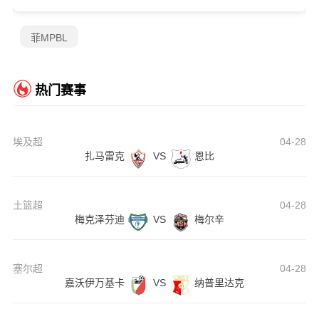
菲MPBL
热门赛事
埃及超
04-28
扎马雷克
VS
恩比
土篮超
04-28
梅克泽芬迪
VS
梅尔辛
塞尔超
04-28
嘉沃伊万基卡
VS
纳普里达克