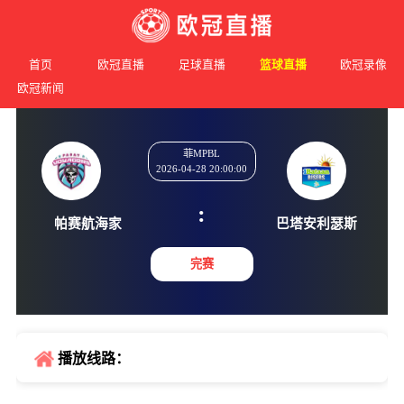
首页
欧冠直播
足球直播
篮球直播
欧冠录像
欧冠新闻
菲MPBL
2026-04-28 20:00:00
:
帕赛航海家
巴塔安利
完赛
播放线路：