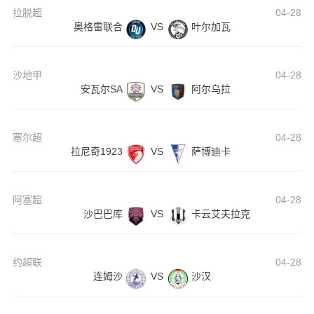
拉脱超
04-28
奥格雷联合
VS
叶尔加瓦
沙地甲
04-28
安瓦尔SA
VS
阿尔乌拉
塞尔超
04-28
拉尼奇1923
VS
萨博迪卡
阿塞超
04-28
沙巴巴库
VS
卡云艾夫拉克
约超联
04-28
连姆沙
VS
沙汉