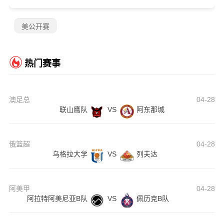
美公开赛
热门赛事
澳足总
04-28
联山鹰队
VS
阿东那城
俄篮超
04-28
乌格拉大学
VS
列夫达
阿美甲
04-28
阿拉特阿美尼亚B队
VS
佩历克B队