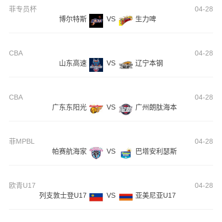
菲专员杯
04-28
博尔特斯
VS
生力啤
CBA
04-28
山东高速
VS
辽宁本钢
CBA
04-28
广东东阳光
VS
广州朗肽海本
菲MPBL
04-28
帕赛航海家
VS
巴塔安利瑟斯
欧青U17
04-28
列支敦士登U17
VS
亚美尼亚U17