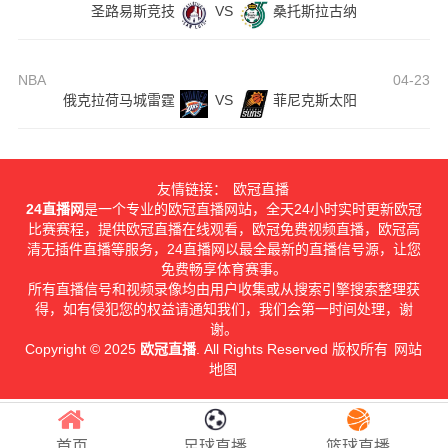
圣路易斯竞技
VS
桑托斯拉古纳
NBA
04-23
俄克拉荷马城雷霆
VS
菲尼克斯太阳
友情链接：
欧冠直播
24直播网
是一个专业的欧冠直播网站，全天24小时实时更新欧冠
比赛赛程，提供欧冠直播在线观看，欧冠免费视频直播，欧冠高
清无插件直播等服务，24直播网以最全最新的直播信号源，让您
免费畅享体育赛事。
所有直播信号和视频录像均由用户收集或从搜索引擎搜索整理获
得，如有侵犯您的权益请通知我们，我们会第一时间处理，谢
谢。
Copyright © 2025
欧冠直播
. All Rights Reserved 版权所有
网站
地图
首页
足球直播
篮球直播