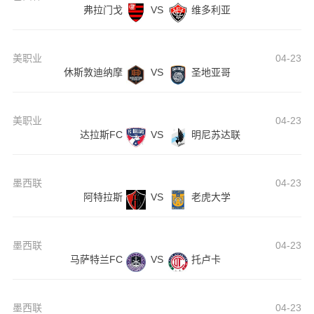
弗拉门戈
VS
维多利亚
美职业
04-23
休斯敦迪纳摩
VS
圣地亚哥
美职业
04-23
达拉斯FC
VS
明尼苏达联
墨西联
04-23
阿特拉斯
VS
老虎大学
墨西联
04-23
马萨特兰FC
VS
托卢卡
墨西联
04-23