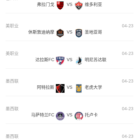
弗拉门戈
VS
维多利亚
美职业
04-23
休斯敦迪纳摩
VS
圣地亚哥
美职业
04-23
达拉斯FC
VS
明尼苏达联
墨西联
04-23
阿特拉斯
VS
老虎大学
墨西联
04-23
马萨特兰FC
VS
托卢卡
墨西联
04-23