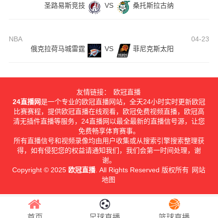
圣路易斯竞技
VS
桑托斯拉古纳
NBA
04-23
俄克拉荷马城雷霆
VS
菲尼克斯太阳
友情链接：
欧冠直播
24直播网
是一个专业的欧冠直播网站，全天24小时实时更新欧冠
比赛赛程，提供欧冠直播在线观看，欧冠免费视频直播，欧冠高
清无插件直播等服务，24直播网以最全最新的直播信号源，让您
免费畅享体育赛事。
所有直播信号和视频录像均由用户收集或从搜索引擎搜索整理获
得，如有侵犯您的权益请通知我们，我们会第一时间处理，谢
谢。
Copyright © 2025
欧冠直播
. All Rights Reserved 版权所有
网站
地图
首页
足球直播
篮球直播