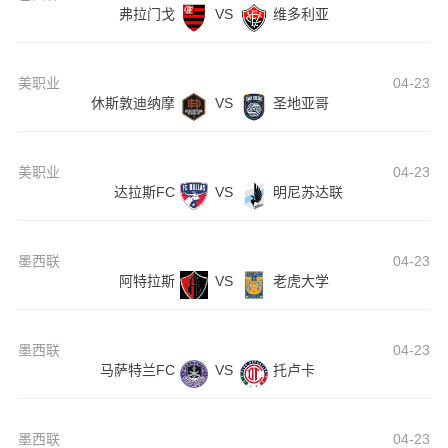
弗拉门戈
VS
维多利亚
美职业
04-23
休斯敦迪纳摩
VS
圣地亚哥
美职业
04-23
达拉斯FC
VS
明尼苏达联
墨西联
04-23
阿特拉斯
VS
老虎大学
墨西联
04-23
马萨特兰FC
VS
托卢卡
墨西联
04-23