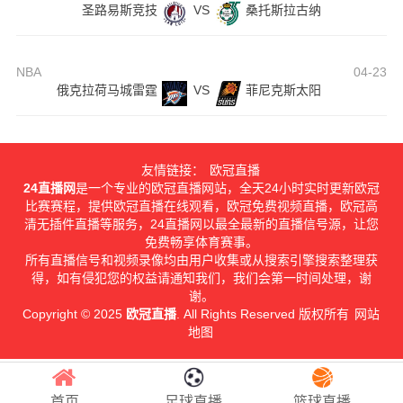
圣路易斯竞技
VS
桑托斯拉古纳
NBA
04-23
俄克拉荷马城雷霆
VS
菲尼克斯太阳
友情链接：
欧冠直播
24直播网
是一个专业的欧冠直播网站，全天24小时实时更新欧冠
比赛赛程，提供欧冠直播在线观看，欧冠免费视频直播，欧冠高
清无插件直播等服务，24直播网以最全最新的直播信号源，让您
免费畅享体育赛事。
所有直播信号和视频录像均由用户收集或从搜索引擎搜索整理获
得，如有侵犯您的权益请通知我们，我们会第一时间处理，谢
谢。
Copyright © 2025
欧冠直播
. All Rights Reserved 版权所有
网站
地图
首页
足球直播
篮球直播