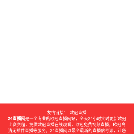
友情链接：
欧冠直播
24直播网
是一个专业的欧冠直播网站，全天24小时实时更新欧冠
比赛赛程，提供欧冠直播在线观看，欧冠免费视频直播，欧冠高
清无插件直播等服务，24直播网以最全最新的直播信号源，让您