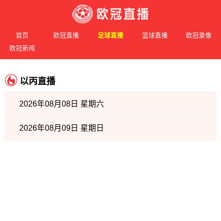
首页
欧冠直播
足球直播
篮球直播
欧冠录像
欧冠新闻
以丙直播
2026年08月08日 星期六
2026年08月09日 星期日