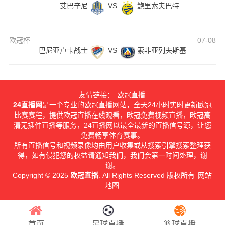
艾巴辛尼
VS
鲍里索夫巴特
欧冠杯
07-08
巴尼亚卢卡战士
VS
索非亚列夫斯基
友情链接：
欧冠直播
24直播网
是一个专业的欧冠直播网站，全天24小时实时更新欧冠
比赛赛程，提供欧冠直播在线观看，欧冠免费视频直播，欧冠高
清无插件直播等服务，24直播网以最全最新的直播信号源，让您
免费畅享体育赛事。
所有直播信号和视频录像均由用户收集或从搜索引擎搜索整理获
得，如有侵犯您的权益请通知我们，我们会第一时间处理，谢
谢。
Copyright © 2025
欧冠直播
. All Rights Reserved 版权所有
网站
地图
首页
足球直播
篮球直播