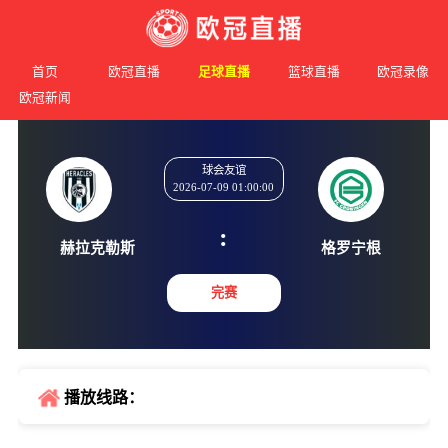
首页
欧冠直播
足球直播
篮球直播
欧冠录像
欧冠新闻
球会友谊
2026-07-09 01:00:00
:
赫拉克勒斯
格罗宁
完赛
播放线路：