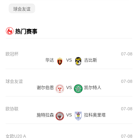
球会友谊
热门赛事
欧冠杯
07-08
华达
VS
古比斯
球会友谊
07-08
谢尔伯恩
VS
凯尔特人
欧协联
07-08
施特拉森
VS
拉科奥里塔
女欧U20 A
07-08