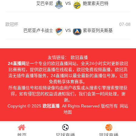
艾巴辛尼
VS
鲍里索夫巴特
欧冠杯
07-08
巴尼亚卢卡战士
VS
索非亚列夫斯基
友情链接：
欧冠直播
24直播网
是一个专业的欧冠直播网站，全天24小时实时更新欧冠
比赛赛程，提供欧冠直播在线观看，欧冠免费视频直播，欧冠高
清无插件直播等服务，24直播网以最全最新的直播信号源，让您
免费畅享体育赛事。
所有直播信号和视频录像均由用户收集或从搜索引擎搜索整理获
得，如有侵犯您的权益请通知我们，我们会第一时间处理，谢
谢。
Copyright © 2025
欧冠直播
. All Rights Reserved 版权所有
网站
地图
首页
足球直播
篮球直播