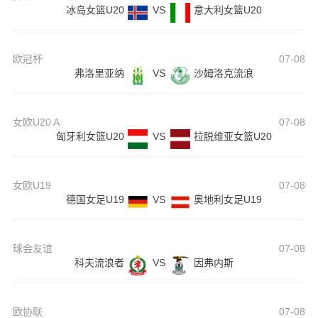
冰岛女篮U20
VS
意大利女篮U20
欧冠杯
07-08
弗洛里亚纳
VS
沙姆洛克流浪
女欧U20 A
07-08
匈牙利女篮U20
VS
拉脱维亚女篮U20
女欧U19
07-08
德国女足U19
VS
奥地利女足U19
球会友谊
07-08
科夫流浪者
VS
因弗内斯
欧协联
07-08