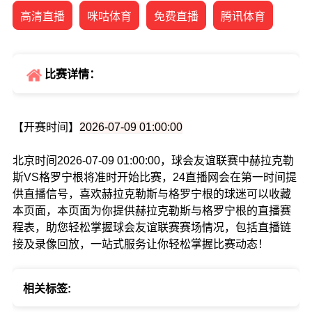
高清直播
咪咕体育
免费直播
腾讯体育
比赛详情：
【开赛时间】
2026-07-09 01:00:00
北京时间2026-07-09 01:00:00，球会友谊联赛中赫拉克勒
斯VS格罗宁根将准时开始比赛，24直播网会在第一时间提
供直播信号，喜欢赫拉克勒斯与格罗宁根的球迷可以收藏
本页面，本页面为你提供赫拉克勒斯与格罗宁根的直播赛
程表，助您轻松掌握球会友谊联赛赛场情况，包括直播链
接及录像回放，一站式服务让你轻松掌握比赛动态！
相关标签: