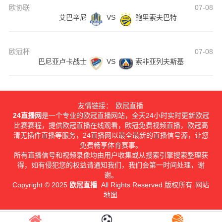
欧协联
07-08
艾巴辛尼
VS
鲍里索夫巴特
欧冠杯
07-08
巴尼亚卢卡战士
VS
索非亚列夫斯基
友情链接：
欧冠直播
24直播网
是一个专业的欧冠直播网站，全天24小时实时更新欧冠
比赛赛程，提供欧冠直播在线观看，欧冠免费视频直播，欧冠高
清无插件直播等服务，24直播网以最全最新的直播信号源，让您
免费畅享体育赛事。
所有直播信号和视频录像均由用户收集或从搜索引擎搜索整理获
得，如有侵犯您的权益请通知我们，我们会第一时间处理，谢
谢。
Copyright © 2025
欧冠直播
. All Rights Reserved 版权所有
网站
地图