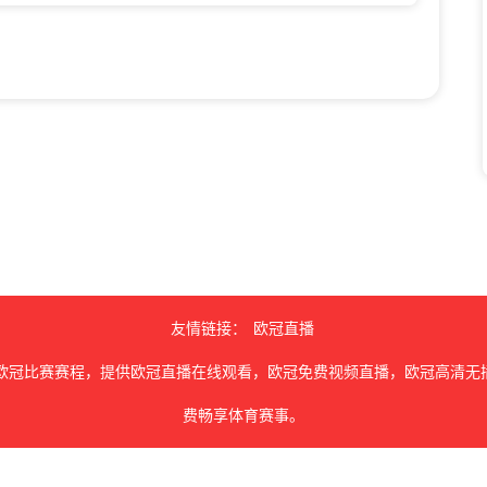
友情链接：
欧冠直播
欧冠比赛赛程，提供欧冠直播在线观看，欧冠免费视频直播，欧冠高清无
费畅享体育赛事。
由用户收集或从搜索引擎搜索整理获得，如有侵犯您的权益请通知我们，