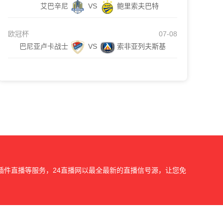
艾巴辛尼
VS
鲍里索夫巴特
欧冠杯
07-08
巴尼亚卢卡战士
VS
索非亚列夫斯基
插件直播等服务，24直播网以最全最新的直播信号源，让您免
我们会第一时间处理，谢谢。