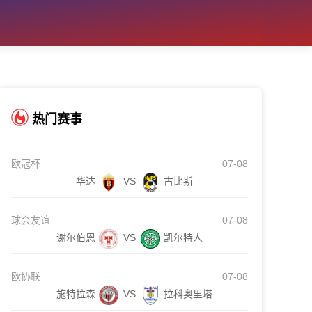
热门赛事
欧冠杯
07-08
华达
VS
古比斯
球会友谊
07-08
谢尔伯恩
VS
凯尔特人
欧协联
07-08
施特拉森
VS
拉科奥里塔