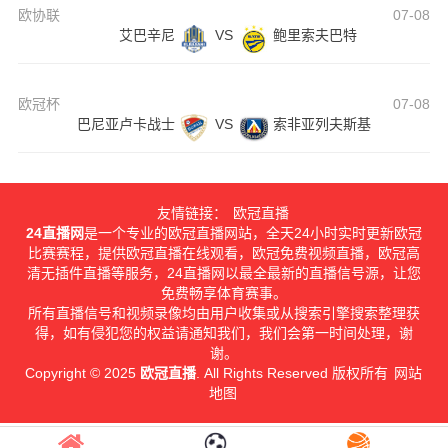
欧协联
07-08
艾巴辛尼
VS
鲍里索夫巴特
欧冠杯
07-08
巴尼亚卢卡战士
VS
索非亚列夫斯基
友情链接：
欧冠直播
24直播网
是一个专业的欧冠直播网站，全天24小时实时更新欧冠
比赛赛程，提供欧冠直播在线观看，欧冠免费视频直播，欧冠高
清无插件直播等服务，24直播网以最全最新的直播信号源，让您
免费畅享体育赛事。
所有直播信号和视频录像均由用户收集或从搜索引擎搜索整理获
得，如有侵犯您的权益请通知我们，我们会第一时间处理，谢
谢。
Copyright © 2025
欧冠直播
. All Rights Reserved 版权所有
网站
地图