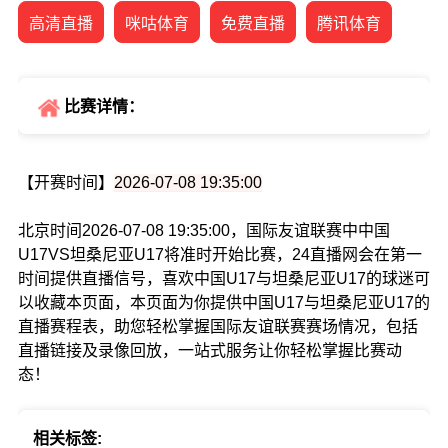
高清直播
咪咕体育
免费直播
腾讯体育
比赛详情：
【开赛时间】
2026-07-08 19:35:00
北京时间2026-07-08 19:35:00，国际友谊联赛中中国
U17VS坦桑尼亚U17将准时开始比赛，24直播网会在第一
时间提供直播信号，喜欢中国U17与坦桑尼亚U17的球迷可
以收藏本页面，本页面为你提供中国U17与坦桑尼亚U17的
直播赛程表，助您轻松掌握国际友谊联赛赛场情况，包括
直播链接及录像回放，一站式服务让你轻松掌握比赛动
态！
相关标签: