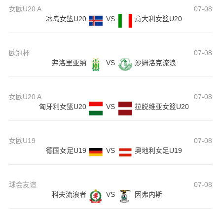
女欧U20 A
07-08
冰岛女篮U20
VS
意大利女篮U20
欧冠杯
07-08
弗洛里亚纳
VS
沙姆洛克流浪
女欧U20 A
07-08
匈牙利女篮U20
VS
拉脱维亚女篮U20
女欧U19
07-08
德国女足U19
VS
奥地利女足U19
球会友谊
07-08
科夫流浪者
VS
因弗内斯