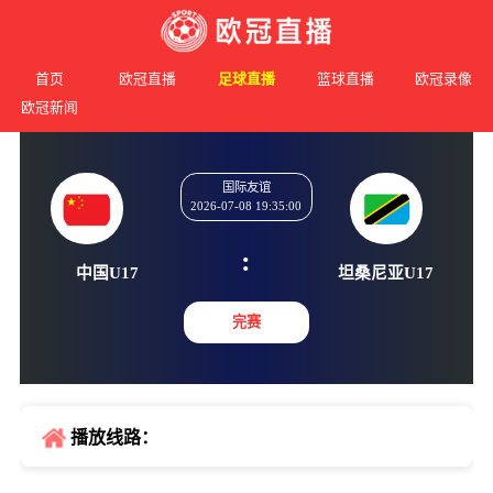
首页
欧冠直播
足球直播
篮球直播
欧冠录像
欧冠新闻
国际友谊
2026-07-08 19:35:00
:
中国U17
坦桑尼亚
完赛
播放线路：