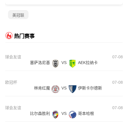
美冠联
热门赛事
球会友谊
07-08
塞萨洛尼基
VS
AEK拉纳卡
欧冠杯
07-08
林肯红魔
VS
伊斯卡尔德斯
球会友谊
07-08
比尔森胜利
VS
哥本哈根