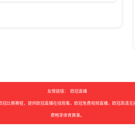
友情链接：
欧冠直播
欧冠比赛赛程，提供欧冠直播在线观看，欧冠免费视频直播，欧冠高清无
费畅享体育赛事。
由用户收集或从搜索引擎搜索整理获得，如有侵犯您的权益请通知我们，