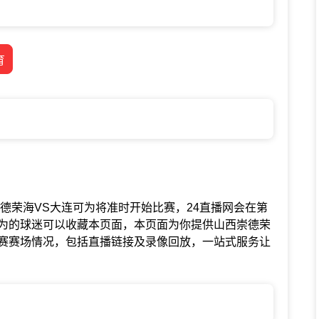
育
赛中山西崇德荣海VS大连可为将准时开始比赛，24直播网会在第
为的球迷可以收藏本页面，本页面为你提供山西崇德荣
赛赛场情况，包括直播链接及录像回放，一站式服务让