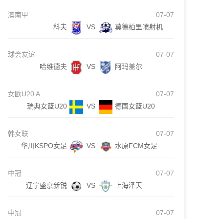
澳南甲
07-07
科夫
VS
莫德柏里喷射机
球会友谊
07-07
哈维德夫
VS
阿玛盖尔
女欧U20 A
07-07
瑞典女篮U20
VS
德国女篮U20
韩女联
07-07
华川KSPO女足
VS
水原FCM女足
中冠
07-07
辽宁盛京新锐
VS
上海泽天
中冠
07-07