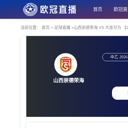
首页
欧冠直
当前位置：
首页
>
足球直播
>
山西崇德荣海 VS 大连可为 【2026
中乙
2026
山西崇德荣海