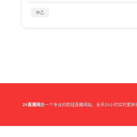
中乙
24直播网
是一个专业的欧冠直播网站，全天24小时实时更新
所有直播信号和视频录像均