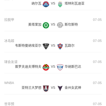
纳尔瓦
VS
塔林利瓦迪亚
拉脱甲
07-05
美塔里加
VS
斯坎斯特
冰岛超
07-05
韦斯特曼纳埃亚尔
VS
瓦路尔
球会友谊
07-05
普罗夫迪夫博特夫
VS
华纳斯巴达
WNBA
07-05
亚特兰大梦想
VS
金州女武神
世非预
07-05