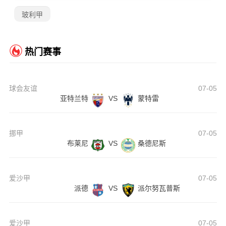
玻利甲
热门赛事
球会友谊
07-05
亚特兰特
VS
蒙特雷
挪甲
07-05
布莱尼
VS
桑德尼斯
爱沙甲
07-05
派德
VS
派尔努瓦普斯
爱沙甲
07-05