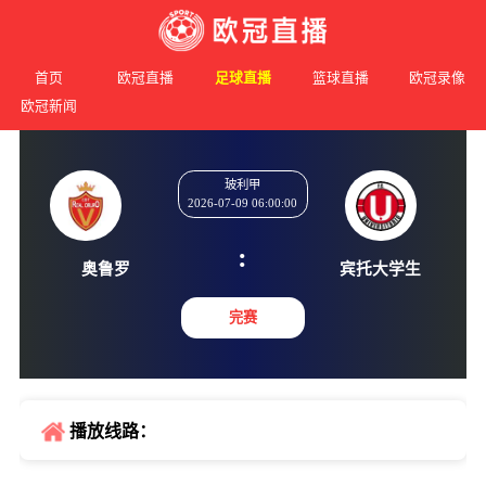
首页
欧冠直播
足球直播
篮球直播
欧冠录像
欧冠新闻
玻利甲
2026-07-09 06:00:00
:
奥鲁罗
宾托大
完赛
播放线路：