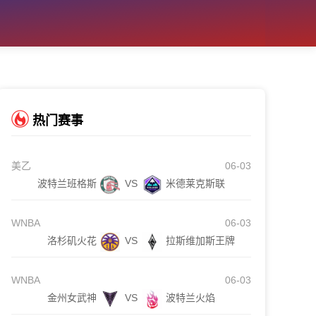
热门赛事
美乙
06-03
波特兰班格斯
VS
米德莱克斯联
WNBA
06-03
洛杉矶火花
VS
拉斯维加斯王牌
WNBA
06-03
金州女武神
VS
波特兰火焰