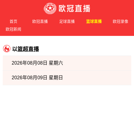
首页
欧冠直播
足球直播
篮球直播
欧冠录像
欧冠新闻
以篮超直播
2026年08月08日 星期六
2026年08月09日 星期日