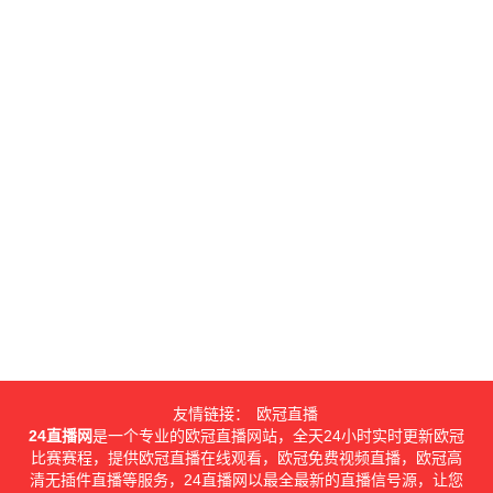
友情链接：
欧冠直播
24直播网
是一个专业的欧冠直播网站，全天24小时实时更新欧冠
比赛赛程，提供欧冠直播在线观看，欧冠免费视频直播，欧冠高
清无插件直播等服务，24直播网以最全最新的直播信号源，让您